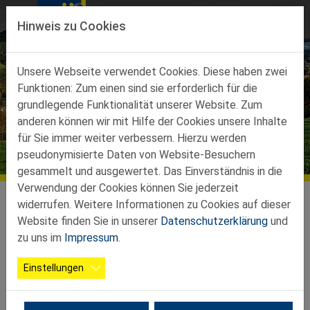
Direkt zur Hauptnavigation springen
Direkt zum Inhalt springen
Hinweis zu Cookies
Unsere Webseite verwendet Cookies. Diese haben zwei
Funktionen: Zum einen sind sie erforderlich für die
grundlegende Funktionalität unserer Website. Zum
anderen können wir mit Hilfe der Cookies unsere Inhalte
für Sie immer weiter verbessern. Hierzu werden
pseudonymisierte Daten von Website-Besuchern
gesammelt und ausgewertet. Das Einverständnis in die
Verwendung der Cookies können Sie jederzeit
widerrufen. Weitere Informationen zu Cookies auf dieser
Der Verein NÖs SENIOREN des Bezirkes
Website finden Sie in unserer
Datenschutzerklärung
und
Neunkirchen heißt Sie herzlich auf
zu uns im
Impressum
.
seiner Website willkommen.
Einstellungen
Ehrenamtliche MitarbeiterInnen und
FunktionärInnen sind bemüht, Sie bei