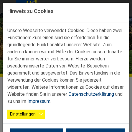
Direkt zur Hauptnavigation springen
Direkt zum Inhalt springen
Hinweis zu Cookies
Unsere Webseite verwendet Cookies. Diese haben zwei
Funktionen: Zum einen sind sie erforderlich für die
grundlegende Funktionalität unserer Website. Zum
anderen können wir mit Hilfe der Cookies unsere Inhalte
für Sie immer weiter verbessern. Hierzu werden
pseudonymisierte Daten von Website-Besuchern
gesammelt und ausgewertet. Das Einverständnis in die
Verwendung der Cookies können Sie jederzeit
Teilbezirke
Ortsgruppen Teilbez. Neunkirchen
Puchberg am Schneeberg
widerrufen. Weitere Informationen zu Cookies auf dieser
Vorstand
Website finden Sie in unserer
Datenschutzerklärung
und
zu uns im
Impressum
.
Neuwahl des Vorstandes am 14. Sept.
2023
Einstellungen