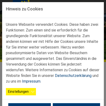
Direkt zur Hauptnavigation springen
Direkt zum Inhalt springen
Hinweis zu Cookies
Unsere Webseite verwendet Cookies. Diese haben zwei
Funktionen: Zum einen sind sie erforderlich für die
grundlegende Funktionalität unserer Website. Zum
anderen können wir mit Hilfe der Cookies unsere Inhalte
für Sie immer weiter verbessern. Hierzu werden
Termine
pseudonymisierte Daten von Website-Besuchern
gesammelt und ausgewertet. Das Einverständnis in die
Verwendung der Cookies können Sie jederzeit
Teilbezirke
Ortsgruppen Teilbez. Neunkirchen
Würflach
Termine
widerrufen. Weitere Informationen zu Cookies auf dieser
Website finden Sie in unserer
Datenschutzerklärung
und
Es gibt keine Veranstaltungen in der aktuellen Ansicht.
zu uns im
Impressum
.
Einstellungen